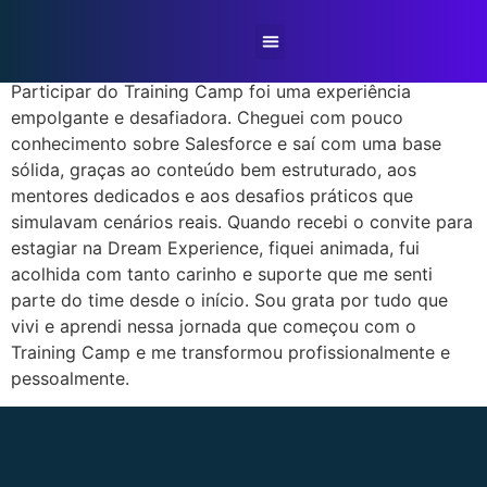
Beatriz Freitas
Sobre Nós
Nossa Expertise
Casos de Sucesso
Training Camp
Participar do Training Camp foi uma experiência
empolgante e desafiadora. Cheguei com pouco
conhecimento sobre Salesforce e saí com uma base
sólida, graças ao conteúdo bem estruturado, aos
mentores dedicados e aos desafios práticos que
simulavam cenários reais. Quando recebi o convite para
estagiar na Dream Experience, fiquei animada, fui
acolhida com tanto carinho e suporte que me senti
parte do time desde o início. Sou grata por tudo que
vivi e aprendi nessa jornada que começou com o
Training Camp e me transformou profissionalmente e
pessoalmente.